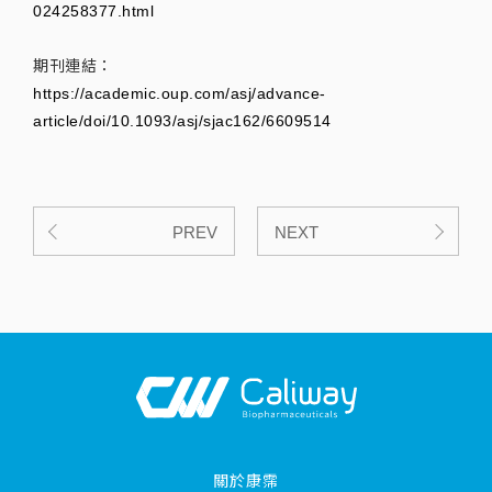
024258377.html
期刊連結：
https://academic.oup.com/asj/advance-
article/doi/10.1093/asj/sjac162/6609514
PREV
NEXT
關於康霈