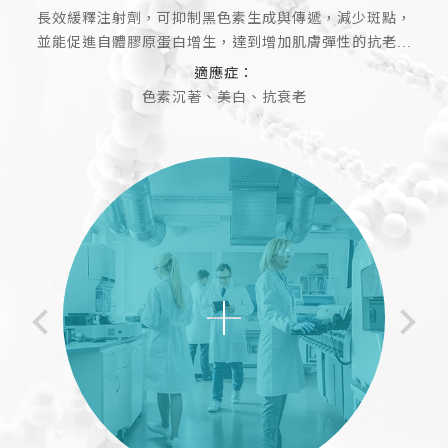
全球首創局部減脂技術，透過誘導脂肪細胞凋亡，能精準
長效緩釋注射劑，可抑制黑色素生成與傳遞，減少斑點，
透過促進脂肪細胞凋亡減少脂肪，同時減少脂肪合成，進
減少治療部位脂肪，並且不會造成其他組織細胞損傷或...
並能促進自體膠原蛋白增生，達到增加肌膚彈性的抗老...
而減少內臟脂肪與肝臟脂肪，並可降低胰島素抗性
適應症：
適應症：
適應症：
非手術局部減脂、竇根氏症、橘皮組織
色素沉著、美白、抗衰老
中心型肥胖