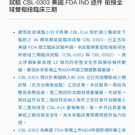
試驗 CBL-0303 美國 FDA IND 送件 銜接全
球雙樞紐臨床三期
康霈局部減脂小分子新藥 CBL-514 用於減少腹部皮下
脂肪之 3b 期長期追蹤臨床試驗 CBL-0303，已正式向
美國 FDA 遞交臨床試驗申請。本試驗將緊密銜接兩項全
球樞紐三期臨床試驗（CBL-0301 與 CBL-0302），建
立停藥後最長達 12 個月的完整安全性與療效維持數
據，鞏固未來新藥上市NDA
申請之關鍵數據基礎。
CBL-0303 預計於美國納入約 300 位已完成雙樞紐三期
試驗（包含治療後追蹤）之受試者。本試驗第一階段為
雙盲長期追蹤，第二階段則為開放標籤擴展。完成第一
階段且符合第二階段特定納入條件之受試者可自願進入
第二階段接受 CBL-514 重複療程，進一步評估其重複
療程之療效與安全性，為未來臨床實際應用提供強力佐
證。
CBL-0303 為美國 FDA 新藥上市NDA
申請常規所需之長