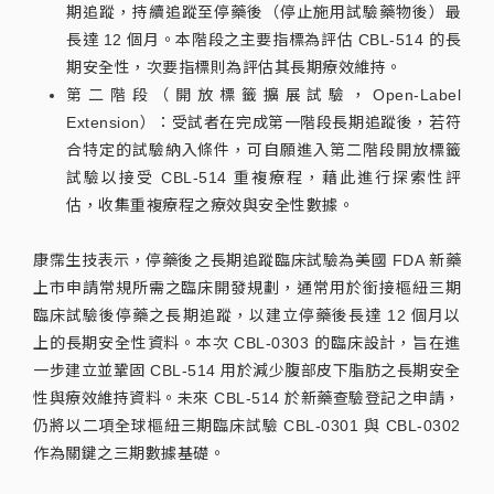
期追蹤，持續追蹤至停藥後（停止施用試驗藥物後）最
長達 12 個月。本階段之主要指標為評估 CBL-514 的長
期安全性，次要指標則為評估其長期療效維持。
第二階段（開放標籤擴展試驗，Open-Label
Extension）：受試者在完成第一階段長期追蹤後，若符
合特定的試驗納入條件，可自願進入第二階段開放標籤
試驗以接受 CBL-514 重複療程，藉此進行探索性評
估，收集重複療程之療效與安全性數據。
康霈生技表示，停藥後之長期追蹤臨床試驗為美國 FDA 新藥
上市申請常規所需之臨床開發規劃，通常用於銜接樞紐三期
臨床試驗後停藥之長期追蹤，以建立停藥後長達 12 個月以
上的長期安全性資料。本次 CBL-0303 的臨床設計，旨在進
一步建立並鞏固 CBL-514 用於減少腹部皮下脂肪之長期安全
性與療效維持資料。未來 CBL-514 於新藥查驗登記之申請，
仍將以二項全球樞紐三期臨床試驗 CBL-0301 與 CBL-0302
作為關鍵之三期數據基礎。