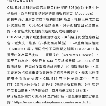
*關於CBL-514
CBL-514 注射劑是康霈生技自行研發的 505(b)(1) 全新小分
子新藥，為全球首創透過誘導脂肪細胞凋亡（Apoptosis），
來精準減少注射部位皮下脂肪的創新療法。根據已完成之臨
床試驗結果，CBL-514 療效優異、與手術相當且安全性良
好，不會造成其他細胞與組織壞死或明顯傷害。
CBL-514 具備多項適應症開發潛力，目前臨床開發適應症包
含：減少皮下脂肪（非手術局部減脂）、中/重度橘皮組織
（Cellulite）等；而同成份不同劑型之新藥 CBL-514D，其
適應症則為罕見疾病——竇根氏症（Dercum’s Disease）。
截至目前為止，全球已有 544 位受試者參與 CBL-514 相關
臨床試驗；已完成並取得統計結果之 10 項臨床試驗中，其
主要療效指標與重要次要療效指標皆全部達標，顯現出極佳
的安全性與耐受度。CBL-514 在不同適應症中，皆於
ITT（意向治療分析）與 FAS（完整分析數據集）分析族群
中展現出優異、精準的療效，並具備高度統計顯著性。
欲了解更多關於 CBL-514 之詳細介紹，請至康霈生技官網查
詢：https://www.caliwaybiopharma.com/research/15/