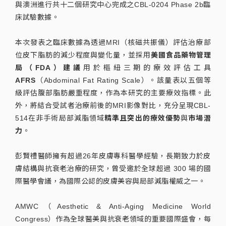
與澳洲進行共十二個研究中心完成之CBL-0204 Phase 2b臨
床試驗數據。
本次發表之臨床數據為透過MRI（核磁共振儀）評估治療部
位皮下脂肪的減少程度與變化量，並採用
美國食品藥物管理
局（FDA）建議
用於樞紐三期的療效評估工具
AFRS
（Abdominal Fat Rating Scale）。該量表以五個等
級評估腹部脂肪嚴重程度，作為本研究的主要療效指標。此
外，將結合受試者治療前後的MRI影像對比，充分呈現CBL-
514在非手術局部減脂領域
精準且突出的療效優勢
與
市場潛
力
。
彭賢禮醫師擁有超過26年皮膚專科醫學經驗，長期致力於皮
膚結構與抗衰老治療的研究，曾受邀於全球超過 300 場的國
際醫學會議，為國際公認的皮膚美容與局部減脂權威之一。
AMWC（Aesthetic & Anti-Aging Medicine World
Congress）作為全球醫美與抗衰老領域的重要國際盛會，每