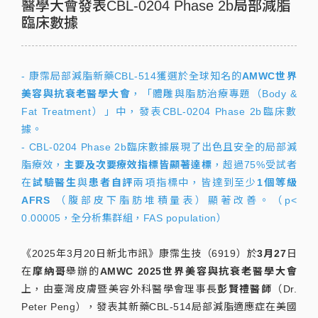
醫學大會發表CBL-0204 Phase 2b局部減脂
臨床數據
- 康霈局部減脂新藥CBL-514獲選於全球知名的
AMWC世界
美容與抗衰老醫學大會
，「體雕與脂肪治療專題（Body &
Fat Treatment）」中，發表CBL-0204 Phase 2b臨床數
據。
- CBL-0204 Phase 2b臨床數據展現了出色且安全的局部減
脂療效，
主要及次要療效指標皆顯著達標
，超過75%受試者
在
試驗醫生
與
患者自評
兩項指標中，皆達到至少
1個等級
AFRS
（腹部皮下脂肪堆積量表）顯著改善。（p<
0.00005，全分析集群組，FAS population）
《2025年3月20日新北市訊》康霈生技（6919）於
3月27
日
在
摩納哥
舉辦的
AMWC 2025世界美容與抗衰老醫學大會
上，由臺灣皮膚暨美容外科醫學會理事長
彭賢禮醫師
（Dr.
Peter Peng），發表其新藥CBL-514局部減脂適應症在美國