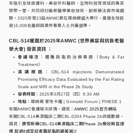
年吸引全球皮膚科、美容外科醫師、生物科技等領域的專家
齊聚一堂，共同研討最新醫學美容技術、創新療法與市場趨
勢。2025年第23屆AMWC將在摩納哥盛大舉行，廣邀全球超
過15,000名醫師與業界專業人士共襄盛舉。
CBL-514獲選於2025年AMWC (世界美容與抗衰老醫
學大會) 發表資訊 ：
會議場次
：體雕與脂肪治療專題（Body & Fat
Treatment）
演講標題
：CBL-514 Injections Demonstrated
Promising Efficacy Data Evaluated by the Fat Rating
Scale and MRI in the Phase 2b Study
發表時間
：2025年3月27日（四）9:30 AM
地點
：摩納哥 蒙地卡羅 | Grimaldi Forum | PINEDE 1
有關AMWC會議場次詳情，請見：
AMWC 2025官方網站
有關CBL-514美澳臨床二期CBL-0204 Phase 2b詳細數據，
請見：
康霈新藥CBL-514美澳臨床二期Phase 2b療效解盲達
標 超過8成受試者腹部脂肪顯著減少