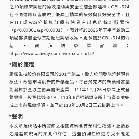
之10項臨床試驗的療效指標與安全性皆全部達標，CBL-514
在不同適應症皆展現了優異且精準的療效與良好安全性，且
在ITT或FAS分析族群療效皆具有出色的統計顯著性
（p<0.00001或p<0.0001），預計將於2025年下半年啟動二
項局部減脂全球三期樞紐試驗收案。更多關於CBL-514的介
紹，請拜訪康霈官網：
https://www.caliway.com.tw/research/15/
*關於康霈
康霈生技股份有限公司於101年創立，致力於開發能超越現有
療法，改變市場創新的新藥產品，將台灣充沛的新藥研發量
能發揮於全球生醫與醫美產業。111年12月26日康霈正式登
錄興櫃，股票代號6919；113年6月通過證交所上市審查並完
成上市前現金增資，並已於113年10月2日正式掛牌上市。
*聲明
本文章及網站中所發佈之相關資料含有預測性敘述，此類敘
述是基於現況的預測和評估。這些預測性敘述將受不確定