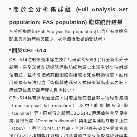
*關於全分析集群組 (Full Analysis Set
population; FAS population) 臨床統計結果
全分析集群組(Full Analysis Set population)包含所有隨機分
配且具有治療前與至少一次治療後數據的受試者。
*關於CBL-514
CBL-514注射劑是康霈生技自行研發的505(b)(1)全新小分子
新藥，是全球首創透過誘導脂肪細胞凋亡來精準減少注射部
位脂肪，且不會造成其他細胞與組織壞死或明顯傷害，副作
用較現有療法包含手術與其他非侵入式局部減脂產品更低，
療效更佳且所需療程次數也較少。
CBL-514具有多項適應症，目前適應症包含非手術局部減脂
（non-surgical fat reduction）及中/重度橘皮組織
（cellulite）等，同成份之新藥CBL-514D適應症包含罕見疾
病-竇根氏症（Dercum’s disease）與阻塞型睡眠呼吸中止症
（OSA）。截至2024年11月底，全球已共有520名受試者參
與CBL-514相關臨床試驗；根據目前已完成並取得統計結果