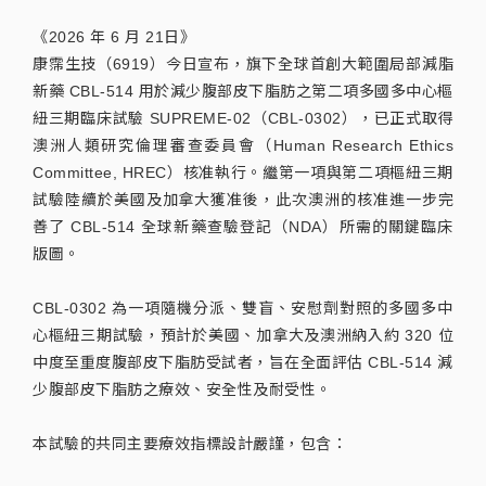
《2026 年 6 月 21日》
康霈生技（6919）今日宣布，旗下全球首創大範圍局部減脂
新藥 CBL-514 用於減少腹部皮下脂肪之第二項多國多中心樞
紐三期臨床試驗 SUPREME-02（CBL-0302），已正式取得
澳洲人類研究倫理審查委員會（Human Research Ethics
Committee, HREC）核准執行。繼第一項與第二項樞紐三期
試驗陸續於美國及加拿大獲准後，此次澳洲的核准進一步完
善了 CBL-514 全球新藥查驗登記（NDA）所需的關鍵臨床
版圖。
CBL-0302 為一項隨機分派、雙盲、安慰劑對照的多國多中
心樞紐三期試驗，預計於美國、加拿大及澳洲納入約 320 位
中度至重度腹部皮下脂肪受試者，旨在全面評估 CBL-514 減
少腹部皮下脂肪之療效、安全性及耐受性。
本試驗的共同主要療效指標設計嚴謹，包含：