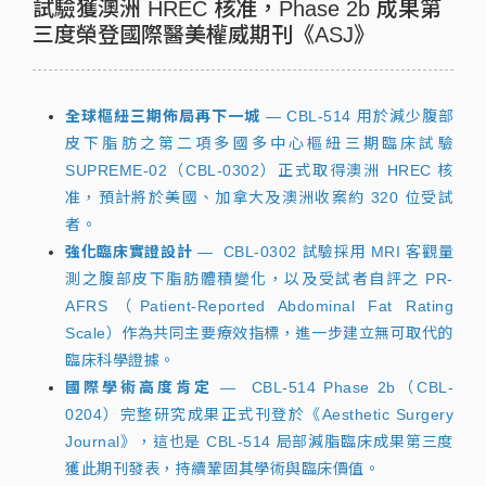
試驗獲澳洲 HREC 核准，Phase 2b 成果第
三度榮登國際醫美權威期刊《ASJ》
全球樞紐三期佈局再下一城
— CBL-514 用於減少腹部
皮下脂肪之第二項多國多中心樞紐三期臨床試驗
SUPREME-02（CBL-0302）正式取得澳洲 HREC 核
准，預計將於美國、加拿大及澳洲收案約 320 位受試
者。
強化臨床實證設計
— CBL-0302 試驗採用 MRI 客觀量
測之腹部皮下脂肪體積變化，以及受試者自評之 PR-
AFRS（Patient-Reported Abdominal Fat Rating
Scale）作為共同主要療效指標，進一步建立無可取代的
臨床科學證據。
國際學術高度肯定
—
CBL-514 Phase 2b（CBL-
0204）完整研究成果正式刊登於《Aesthetic Surgery
Journal》，這也是 CBL-514 局部減脂臨床成果第三度
獲此期刊發表，持續鞏固其學術與臨床價值。