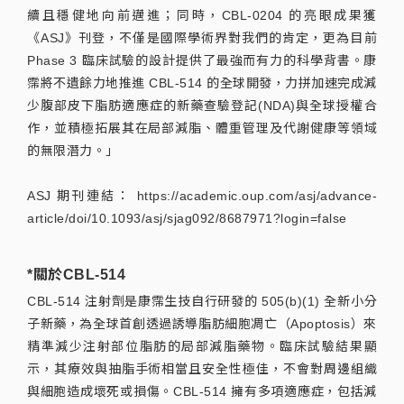
續且穩健地向前邁進；同時，CBL-0204 的亮眼成果獲
《ASJ》刊登，不僅是國際學術界對我們的肯定，更為目前
Phase 3 臨床試驗的設計提供了最強而有力的科學背書。康
霈將不遺餘力地推進 CBL-514 的全球開發，力拼加速完成減
少腹部皮下脂肪適應症的新藥查驗登記(NDA)與全球授權合
作，並積極拓展其在局部減脂、體重管理及代謝健康等領域
的無限潛力。」
ASJ 期刊連結： https://academic.oup.com/asj/advance-
article/doi/10.1093/asj/sjag092/8687971?login=false
*關於CBL-514
CBL-514 注射劑是康霈生技自行研發的 505(b)(1) 全新小分
子新藥，為全球首創透過誘導脂肪細胞凋亡（Apoptosis）來
精準減少注射部位脂肪的局部減脂藥物。臨床試驗結果顯
示，其療效與抽脂手術相當且安全性極佳，不會對周邊組織
與細胞造成壞死或損傷。CBL-514 擁有多項適應症，包括減