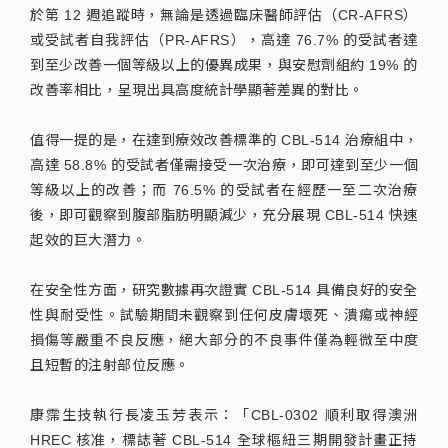
於第 12 週追蹤時，無論是透過臨床醫師評估（CR-AFRS）
或受試者自我評估（PR-AFRS），高達 76.7% 的受試者達
到至少改善一個等級以上的優異成果，與安慰劑組約 19% 的
改善率相比，呈現出具高度統計學顯著差異的對比。
值得一提的是，在達到療效改善標準的 CBL-514 治療組中，
高達 58.8% 的受試者僅需接受一次治療，即可達到至少一個
等級以上的改善；而 76.5% 的受試者在經歷一至二次治療
後，即可觀察到腹部脂肪明顯減少，充分展現 CBL-514 快速
起效的巨大潛力。
在安全性方面，研究數據再次證實 CBL-514 具備良好的安全
性與耐受性。試驗期間未觀察到任何皮膚壞死、潰瘍或神經
損傷等嚴重不良反應，絕大部分的不良事件僅為輕微至中度
且短暫的注射部位反應。
康霈生技執行長凌玉芳表示：「CBL-0302 順利取得澳洲
HREC 核准，標誌著 CBL-514 全球樞紐三期開發計畫正持