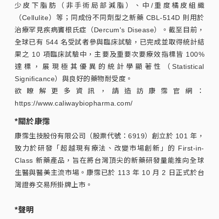
少皮下脂肪（非手術局部減脂）、中/重度橘皮組織
（Cellulite）等；同成份不同劑型之新藥 CBL-514D 則用於
治療罕見疾病竇根氏症（Dercum's Disease）。截至目前，
全球已有 544 名受試者參與臨床試驗，已完成並取得統計結
果之 10 項臨床試驗中，主要及重要次要療效指標皆 100%
達標，展現極其優異的統計學顯著性（Statistical
Significance）與良好的藥物耐受度。
欲瞭解更多資訊，請造訪康霈官網：
https://www.caliwaybiopharma.com/
*關於康霈
康霈生技股份有限公司（股票代號：6919）創立於 101 年，
致力於研發「超越現有療法、改變市場創新」的 First-in-
Class 新藥產品，旨在將台灣頂尖的新藥研發量能推向全球
生醫與醫美主流市場。康霈已於 113 年 10 月 2 日正式於台
灣證券交易所掛牌上市。
*聲明