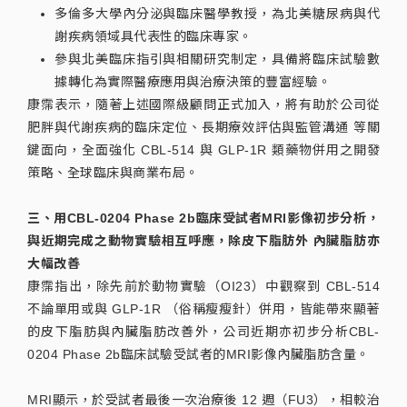
多倫多大學內分泌與臨床醫學教授，為北美糖尿病與代
謝疾病領域具代表性的臨床專家。
參與北美臨床指引與相關研究制定，具備將臨床試驗數
據轉化為實際醫療應用與治療決策的豐富經驗。
康霈表示，隨著上述國際級顧問正式加入，將有助於公司從
肥胖與代謝疾病的臨床定位、長期療效評估與監管溝通 等關
鍵面向，全面強化 CBL-514 與 GLP-1R 類藥物併用之開發
策略、全球臨床與商業布局。
三、用CBL-0204 Phase 2b臨床受試者MRI影像初步分析，
與近期完成之動物實驗相互呼應，除皮下脂肪外 內臟脂肪亦
大幅改善
康霈指出，除先前於動物實驗（OI23）中觀察到 CBL-514
不論單用或與 GLP-1R （俗稱瘦瘦針）併用，皆能帶來顯著
的皮下脂肪與內臟脂肪改善外，公司近期亦初步分析CBL-
0204 Phase 2b臨床試驗受試者的MRI影像內臟脂肪含量。
MRI顯示，於受試者最後一次治療後 12 週（FU3），相較治