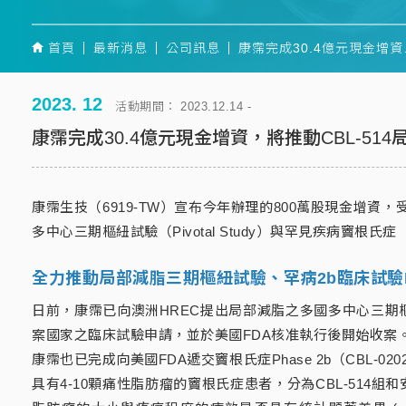
首頁
最新消息
公司訊息
康霈完成30.4億元
2023. 12
活動期間： 2023.12.14 -
康霈完成30.4億元現金增資，將推動CBL-5
康霈生技（6919-TW）宣布今年辦理的800萬股現金增資
多中心三期樞紐試驗（Pivotal Study）與罕見疾病竇根氏症
全力推動局部減脂三期樞紐試驗、罕病2b臨床試驗
日前，康霈已向澳洲HREC提出局部減脂之多國多中心三期樞
案國家之臨床試驗申請，並於美國FDA核准執行後開始收案
康霈也已完成向美國FDA遞交竇根氏症Phase 2b（CBL-020
具有4-10顆痛性脂肪瘤的竇根氏症患者，分為CBL-514組