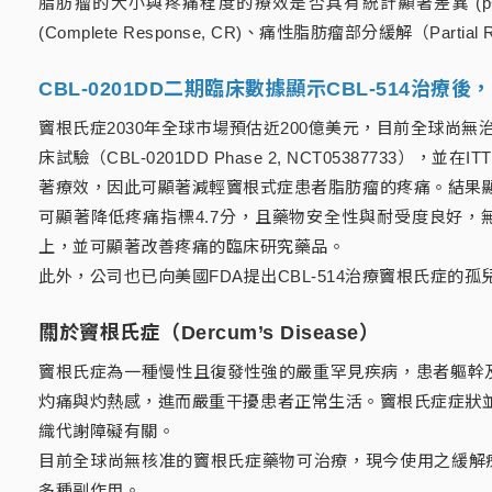
脂肪瘤的大小與疼痛程度的療效是否具有統計顯著差異 (p
(Complete Response, CR)、痛性脂肪瘤部分緩解（Par
CBL-0201DD二期臨床數據顯示CBL-514治
竇根氏症2030年全球市場預估近200億美元，目前全球尚
床試驗（CBL-0201DD Phase 2, NCT05387
著療效，因此可顯著減輕竇根式症患者脂肪瘤的疼痛。結果顯示，
可顯著降低疼痛指標4.7分，且藥物安全性與耐受度良好，
上，並可顯著改善疼痛的臨床研究藥品。
此外，公司也已向美國FDA提出CBL-514治療竇根氏症的孤兒藥資
關於竇根氏症（Dercum’s Disease）
竇根氏症為一種慢性且復發性強的嚴重罕見疾病，患者軀幹
灼痛與灼熱感，進而嚴重干擾患者正常生活。竇根氏症症狀
織代謝障礙有關。
目前全球尚無核准的竇根氏症藥物可治療，現今使用之緩解
多種副作用。