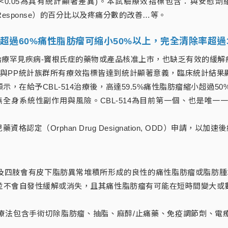
<0.05為具有統計顯著差異)。本試驗療效指標包含：與安慰劑組
tial Response）的百分比以及疼痛分數的改善…等。
療後，超過60%痛性脂肪瘤可縮小50%以上，完全清除率超過
無治療罕見疾病-竇根氏症的藥物或產品核准上市，也缺乏有效的緩解療
733），並在ITT與PP統計族群所有療效指標皆達到統計顯著意義，臨床統
在給予CBL-514治療後，高達59.5%痛性脂肪瘤縮小超過50%
無全身系統性副作用與風險。CBL-514為目前第一個、也是唯一
格認定（Orphan Drug Designation, ODD）申請，以
及四肢會有皮下脂肪異常堆積所形成的良性的痛性脂肪瘤或脂肪腫
並不會自發性緩解或消失，且其痛性脂肪瘤有可能在短時間變大或
療法包含手術切除脂肪瘤、抽脂、麻醉/止痛藥、免疫調節劑、電