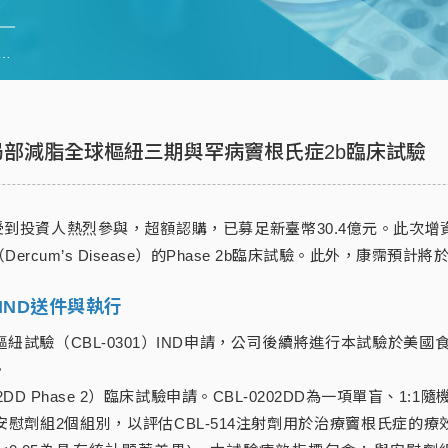
現金增資，將推動CBL-514局部減脂全球樞紐三期與罕病竇根氏症2b臨床試驗
14局部減脂全球樞紐三期與罕病竇根氏症2b臨床試驗
，受到投資人熱烈參與，超額認購，已募足新臺幣30.4億元。此次增
（Dercum’s Disease）的Phase 2b臨床試驗。此外，康
IND送件與執行
紐試驗（CBL-0301）IND申請，公司後續將進行本試驗於美國
。
2DD Phase 2）臨床試驗申請。CBL-0202DD為一項單盲、1
和安慰劑組2個組別，以評估CBL-514注射劑用於治療竇根氏症的