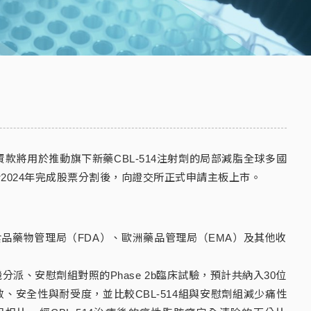
資款將用於推動旗下新藥CBL-514注射劑的局部減脂全球多國
霈預計將於2024年完成股票分割後，向證交所正式申請主板上市。
食品藥物管理局（FDA）、歐洲藥品管理局（EMA）及其他收
:1隨機分派、安慰劑組對照的Phase 2b臨床試驗，預計共納入30位
療效、安全性與耐受度，並比較CBL-514組與安慰劑組減少痛性