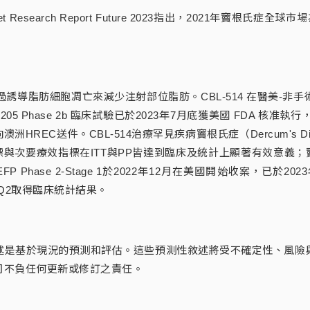
rket Research Report Future 2023指出，2021年竇根
透過誘導脂肪細胞凋亡來減少注射部位脂肪。CBL-514 在醫美-非手術
5 Phase 2b 臨床試驗已於2023年7月底獲美國 FDA 核准執行
月完成向澳洲HREC送件。CBL-514治療罕見疾病竇根氏症（Dercum's Di
要療效指標在ITT與PP皆達到臨床及統計上顯著有效意義；竇根氏症CBL
EFP Phase 2-Stage 1於2022年12月在美國開始收案，已於
24年Q2取得臨床統計結果。
述是基於現況的預測和評估。這些預測性敘述將受不確定性、風險
司不負任何更新或修訂之責任。