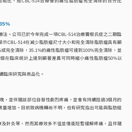
相比，經CBL-514治療後的痛性脂肪瘤完全清除的百分比
35%
法。公司已於今年完成一項CBL-514治療竇根氏症之二期臨
計結果顯示CBL-514在減少脂肪瘤尺寸大小和完全清除脂肪瘤具有顯
或完全清除，35.1%的痛性脂肪瘤可達到100%完全清除，並
一個在臨床統計上達到顯著差異可同時縮小痛性脂肪瘤50%以
加速後續臨床研究與商品化。
塊，並伴隨該部位自發性劇烈疼痛，並會有持續超過3個月的
數量增加。目前致病機轉尚不明，但有研究指出可能與脂肪組
療及針灸等，然而其療效多不佳並僅能短暫緩解疼痛，且伴隨