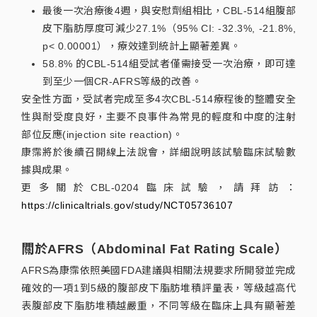
最後一次治療後4週，與安慰劑組相比，CBL-514組腹部
皮下脂肪厚度可減少27.1%（95% CI: -32.3%, -21.8%,
p< 0.00001），療效達到統計上顯著差異。
58.8% 的CBL-514組受試者僅需接受一次治療，即可達
到至少一個CR-AFRS等級的改善。
安全性方面，受試者完成至多4次CBL-514療程後的整體安全
性與耐受度良好，主要不良事件為常見的輕度和中度的注射
部位反應(injection site reaction)。
康霈將於後續召開線上法說會，詳細說明該試驗臨床試驗數
據與成果。
更多關於CBL-0204臨床試驗，請拜訪：
https://clinicaltrials.gov/study/NCT05736107
關於AFRS（Abdominal Fat Rating Scale）
AFRS為康霈依照美國FDA建議與相關法規要求所開發並完成
確效的一項1到5級的腹部皮下脂肪堆積評量表，等級越高代
表腹部皮下脂肪堆積越嚴重，不同等級在臨床上具有顯著差