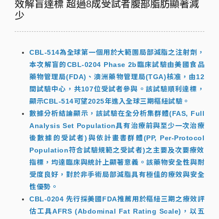
效解盲達標 超過8成受試者腹部脂肪顯著減
少
CBL-514為全球第一個用於大範圍局部減脂之注射劑，
本次解盲的CBL-0204 Phase 2b臨床試驗由美國食品
藥物管理局(FDA)、澳洲藥物管理局(TGA)核准，由12
間試驗中心，共107位受試者參與。該試驗順利達標，
顯示CBL-514可望2025年進入全球三期樞紐試驗。
數據分析結論顯示，該試驗在全分析集群體(FAS, Full
Analysis Set Population具有治療前與至少一次治療
後數據的受試者)與依計畫書群體(PP, Per-Protocol
Population符合試驗規範之受試者)之主要及次要療效
指標，均達臨床與統計上顯著意義。該藥物安全性與耐
受度良好，對於非手術局部減脂具有極佳的療效與安全
性優勢。
CBL-0204 先行採美國FDA推薦用於樞紐三期之療效評
估工具AFRS (Abdominal Fat Rating Scale)，以五