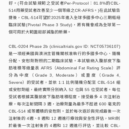
好。(符合試驗規範之受試者Per-Protocol：81.8%的CBL-
514用藥受試者改善至少一個等級之CR-AFRS。)在此試驗告
捷後，CBL-514可望於2025年進入全球多國多中心三期樞紐
臨床試驗(Pivotal Phase 3 Study)，將有機會成為全球第一
個可用於大範圍局部減脂的新藥。
CBL-0204 Phase 2b (clinicaltrials.gov ID: NCT05736107)
是一項經美國與澳洲主管機關核准執行的多國多中心、隨機
分配、安慰劑對照的二期臨床試驗。本試驗納入腹部皮下脂
肪堆積等級量表 AFRS（Abdominal Fat Rating Scale）評
分為中度（Grade 3, Moderate）或重度（Grade 4,
Severe）的受試者，並依 1:1 比例隨機分配至 CBL-514 組
或安慰劑組，最終實際分別納入 52 位與 55 位受試者。每位
受試者根據其腹部皮下脂肪堆積程度，接受最多 4 次注射治
療，每次注射間隔 3 週，治療劑量為最多不超過 600 毫克的
CBL-514 或等體積的安慰劑。並於每次返診與完成最後一次
注射後的 4週、8 週和 12 週進行療效與安全性評估，MRI則
於最後一次注射後的 4週和 12 週進行評估，並比較 CBL-