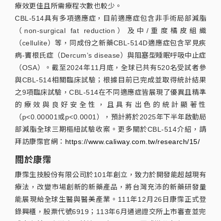
療效更佳且所需療程次數也較少。
CBL-514具有多項適應症，目前適應症包含非手術局部減脂
（non-surgical fat reduction）及中/重度橘皮組織
（cellulite）等，同成份之新藥CBL-514D適應症包含罕見疾
病-竇根氏症（Dercum’s disease）與阻塞型睡眠呼吸中止症
（OSA）。截至2024年11月底，全球已共有520名受試者參
與CBL-514相關臨床試驗；根據目前已完成並取得統計結果
之9項臨床試驗，CBL-514在不同適應症皆展現了優異且精準
的療效與良好安全性，且具有出色的統計顯著性
（p<0.00001或p<0.0001），預計將於2025年下半年啟動局
部減脂全球三期樞紐試驗收案。更多關於CBL-514介紹，請
拜訪康霈官網：
https://www.caliway.com.tw/research/15/
關於康霈
康霈生技股份有限公司於101年創立，致力於開發能超越現有
療法，改變市場創新的新藥產品，將台灣充沛的新藥研發量
能展現給全球生醫與醫美產業。111年12月26日康霈正式登
錄興櫃，股票代號6919；113年6月通過證交所上市審查並完