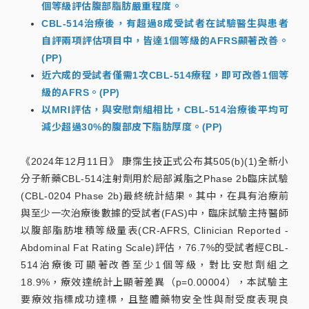
個等級評估腹部脂肪嚴重程度。
CBL-514治療後，有超過8成受試者在試驗醫生與患者
自評兩項評估項目中，皆達1個等級的AFRS顯著改善。
(PP)
近六成的受試者僅需1次CBL-514療程，即可改善1個等
級的AFRS。(PP)
以MRI評估，與安慰劑組相比，CBL-514治療後平均可
減少超過30%的腹部皮下脂肪厚度。(PP)
《2024年12月11日》 康霈生技正式公布其505(b)(1)全新小
分子新藥CBL-514注射劑用於局部減脂之Phase 2b臨床試驗
(CBL-0204 Phase 2b)最終統計結果。其中，在具有治療前
與至少一次治療後數據的受試者(FAS)中，臨床試驗主持醫師
以腹部脂肪堆積等級量表(CR-AFRS, Clinician Reported -
Abdominal Fat Rating Scale)評估，76.7%的受試者經CBL-
514治療後可顯著改善至少1個等級，對比安慰劑組之
18.9%，療效達統計上顯著差異（p=0.00004），本試驗主
要療效指標成功達標，且整體藥物安全性與耐受度表現良