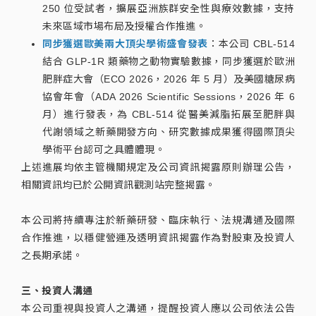
250 位受試者，擴展亞洲族群安全性與療效數據，支持
未來區域市場布局及授權合作推進。
同步獲選歐美兩大頂尖學術盛會發表
：本公司 CBL-514
結合 GLP-1R 類藥物之動物實驗數據，同步獲選於歐洲
肥胖症大會（ECO 2026，2026 年 5 月）及美國糖尿病
協會年會（ADA 2026 Scientific Sessions，2026 年 6
月）進行發表，為 CBL-514 從醫美減脂拓展至肥胖與
代謝領域之新藥開發方向、研究數據成果獲得國際頂尖
學術平台認可之具體體現。
上述進展均依主管機關規定及公司資訊揭露原則辦理公告，
相關資訊均已於公開資訊觀測站完整揭露。
本公司將持續專注於新藥研發、臨床執行、法規溝通及國際
合作推進，以穩健營運及透明資訊揭露作為對股東及投資人
之長期承諾。
三、投資人溝通
本公司重視與投資人之溝通，提醒投資人應以公司依法公告