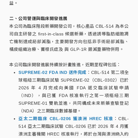
益。
二、公司營運與臨床開發進展
本公司為臨床階段新藥開發公司，核心產品 CBL-514 為本公
司自主研發之 first-in-class 候選新藥，透過誘導脂肪細胞凋
亡機制達成局部減脂，主要開發方向包括非手術局部減脂、
橘皮組織治療、竇根氏症及 與 GLP-1R 類減重藥物併用。
本公司臨床開發進展持續按計畫推進，近期里程碑包括：
SUPREME-02 FDA IND 送件完成
：CBL-514 第二項全
球樞紐三期臨床試驗 SUPREME-02（CBL-0302）已於
2026 年 4 月完成向美國 FDA 遞交臨床試驗申請
（IND），與已獲 FDA 核准執行之第一項樞紐三期
SUPREME-01 雙軌並進，共同構成未來新藥查驗登記
（NDA）之三期臨床數據基礎。
亞太二期臨床 CBL-0206 獲澳洲 HREC 核准
：CBL-
514 亞太二期臨床試驗 CBL-0206 已於 2026 年 4 月獲
澳洲主審機關 HREC 核准執行，將於台灣與澳洲納入約