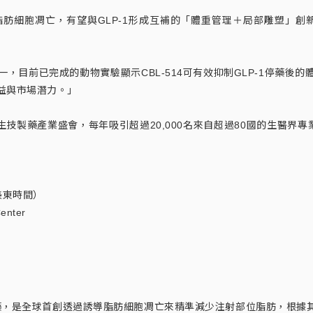
導脂肪細胞凋亡，有望與GLP-1形成互補的「體重管理＋局部雕塑」創
前已完成的動物實驗顯示CBL-514可有效抑制GLP-1停藥後的體
效益與市場潛力。」
大、最具影響力的生技製藥產業盛會，每年吸引超過20,000名來自超過80國
（美東時間）
enter
新小分子新藥，是全球首創透過誘導脂肪細胞凋亡來精準減少注射部位脂肪，