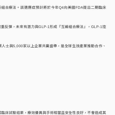
新組合療法。該適應症預計將於今年Q4向美國FDA提出二期臨床
重反彈，未來有潛力與GLP-1形成『互補組合療法』，GLP-1控
的生醫界專業人士與5,000家以上企業共襄盛舉，是全球生技產業推動合作、
根據其臨床試驗結果，療效優異與手術相當且安全性良好，不會造成其