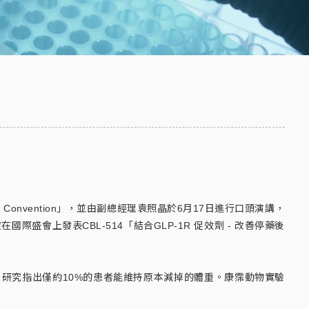
al Convention」，並由副總經理袁照晶於6月17日進行口頭演講，
會上發表CBL-514「結合GLP-1R 促效劑 - 改善停藥後
，研究指出僅約10%的患者能維持原本減掉的體重。康霈動物實驗