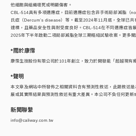
他細胞與組織壞死或明顯傷害。
CBL-514具有多項適應症，目前適應症包含非手術局部減脂（non-su
氏症（Dercum’s disease）等。截至2024年11月底
達標，且藥品安全性與耐受度良好。CBL-514在不同適應症皆展現
2025年下半年啟動二項局部減脂全球三期樞紐試驗收案。更多關於
*關於康霈
康霈生技股份有限公司於101年創立，致力於開發能「超越現有
*聲明
本文章及網站中所發佈之相關資料含有預測性敘述，此類敘述是
展或其實際結果與預測性敘述有重大差異。本公司不負任何更新
新聞聯繫
info@caliway.com.tw