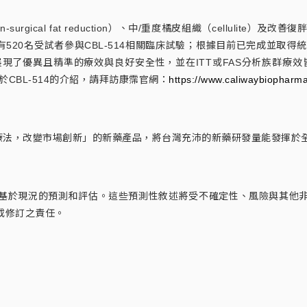
rgical fat reduction）、中/重度橘皮組織（cellulite）
，全球已共有520名受試者參與CBL-514相關臨床試驗；根據目前已完
了優異且精準的療效與良好安全性，並在ITT或FAS分析族群療效皆具有
CBL-514的介紹，請拜訪康霈官網：
https://www.caliwaybiopharm
療法，改變市場創新」的新藥產品，將台灣充沛的新藥研發量能發揮於全球
基於現況的預測和評估。這些預測性敘述將受不確定性、風險與其他
或修訂之責任。