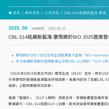
首頁
最新消息
公司訊息
CBL-514拓展新藍海 康霈將於BIO 2025首度發表「改善GLP-1停藥後復胖
2025. 06
活動期間： 2025.06.10 -
CBL-514拓展新藍海 康霈將於BIO 2025
康霈將於6月17日在全球生技產業最大盛會「BIO Internatio
本次演講將首度於國際展會上分享CBL-514用於「GLP
《2025年6月10日新北市訊》康霈生技（6919）宣布，將於2025年
分享康霈的營運進展與臨床研發成果。演講內容除了涵蓋CBL-51
復胖」之動物實驗研究成果。
隨著「瘦瘦針」（GLP-1藥物）席捲全球，停藥後體重高機率
數據顯示，CBL-514搭配GLP-1治療，能有效延緩停藥後體