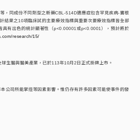
及改善復胖等，同成份不同劑型之新藥CBL-514D適應症包含罕見疾病-竇根
成並取得統計結果之10項臨床試的主要療效指標與重要次要療效指標皆全部
出色的統計顯著性（p<0.00001或p<0.0001），預計將於
a.com/research/15/
生醫與醫美產業，已於113年10月2日正式掛牌上市。
非本公司所能掌控等因素影響。惟仍存有許多因素可能使事件的發